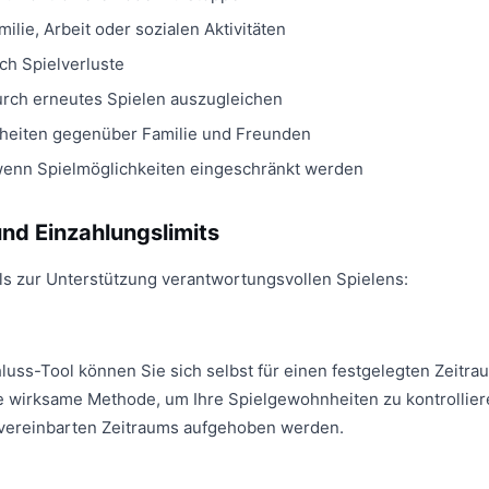
lie, Arbeit oder sozialen Aktivitäten
ch Spielverluste
urch erneutes Spielen auszugleichen
heiten gegenüber Familie und Freunden
 wenn Spielmöglichkeiten eingeschränkt werden
nd Einzahlungslimits
ls zur Unterstützung verantwortungsvollen Spielens:
uss-Tool können Sie sich selbst für einen festgelegten Zeitr
ne wirksame Methode, um Ihre Spielgewohnheiten zu kontrollie
s vereinbarten Zeitraums aufgehoben werden.