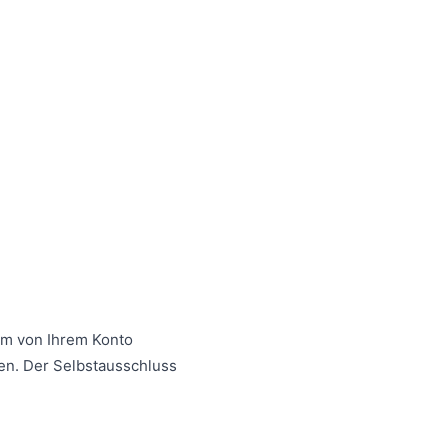
aum von Ihrem Konto
ren. Der Selbstausschluss