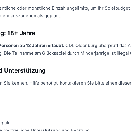
entliche oder monatliche Einzahlungslimits, um Ihr Spielbudget 
t mehr auszugeben als geplant.
g: 18+ Jahre
 Personen ab 18 Jahren erlaubt.
CDL Oldenburg überprüft das Al
 Die Teilnahme am Glücksspiel durch Minderjährige ist illegal u
nd Unterstützung
 Sie kennen, Hilfe benötigt, kontaktieren Sie bitte einen dies
g.uk
, vertrauliche Unterstützung und Beratung.