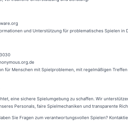
ware.org
ormationen und Unterstützung für problematisches Spielen in 
 3030
onymous.org.de
ion für Menschen mit Spielproblemen, mit regelmäßigen Treffen
t
chtet, eine sichere Spielumgebung zu schaffen. Wir unterstütz
seres Personals, faire Spielmechaniken und transparente Richt
 Haben Sie Fragen zum verantwortungsvollen Spielen? Kontakti