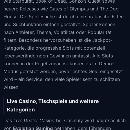
wie Starburst, Book of Dead, Gonzo's Quest sowie
neuere Releases wie Gates of Olympus und The Dog
House. Die Spielesuche ist durch eine praktische Filter-
und Suchfunktion einfach gestaltet: Spieler können
nach Anbieter, Thema, Volatilität oder Popularität
filtern. Besonders hervorzuheben ist die Jackpot-
Kategorie, die progressive Slots mit potenziell
lebensverändernden Gewinnen umfasst. Alle Slots
können in der Regel zunächst kostenlos im Demo-
Modus getestet werden, bevor echtes Geld eingesetzt
wird – ein Service, den viele Spieler sehr zu schätzen
wissen.
Live Casino, Tischspiele und weitere
Kategorien
Das
Live Dealer Casino
bei Casinoly wird hauptsächlich
von
Evolution Gaming
betrieben, dem führenden