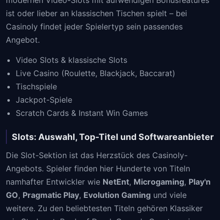
modernen Video-Slots mit aufwendigen Bonusfeatures
ist oder lieber an klassischen Tischen spielt – bei
Casinoly findet jeder Spielertyp sein passendes
Angebot.
Video Slots & klassische Slots
Live Casino (Roulette, Blackjack, Baccarat)
Tischspiele
Jackpot-Spiele
Scratch Cards & Instant Win Games
Slots: Auswahl, Top-Titel und Softwareanbieter
Die Slot-Sektion ist das Herzstück des Casinoly-
Angebots. Spieler finden hier Hunderte von Titeln
namhafter Entwickler wie
NetEnt
,
Microgaming
,
Play'n
GO
,
Pragmatic Play
,
Evolution Gaming
und viele
weitere. Zu den beliebtesten Titeln gehören Klassiker