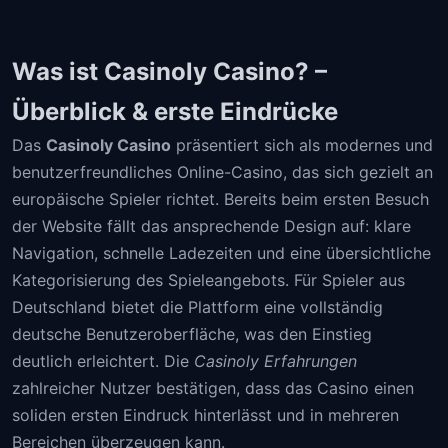
Was ist Casinoly Casino? –
Überblick & erste Eindrücke
Das
Casinoly Casino
präsentiert sich als modernes und
benutzerfreundliches Online-Casino, das sich gezielt an
europäische Spieler richtet. Bereits beim ersten Besuch
der Website fällt das ansprechende Design auf: klare
Navigation, schnelle Ladezeiten und eine übersichtliche
Kategorisierung des Spieleangebots. Für Spieler aus
Deutschland bietet die Plattform eine vollständig
deutsche Benutzeroberfläche, was den Einstieg
deutlich erleichtert. Die
Casinoly Erfahrungen
zahlreicher Nutzer bestätigen, dass das Casino einen
soliden ersten Eindruck hinterlässt und in mehreren
Bereichen überzeugen kann.