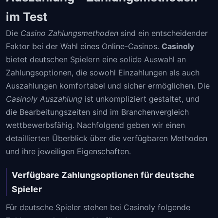
im Test
Die
Casino Zahlungsmethoden
sind ein entscheidender
Faktor bei der Wahl eines Online-Casinos.
Casinoly
bietet deutschen Spielern eine solide Auswahl an
Zahlungsoptionen, die sowohl Einzahlungen als auch
Auszahlungen komfortabel und sicher ermöglichen. Die
Casinoly Auszahlung
ist unkompliziert gestaltet, und
die Bearbeitungszeiten sind im Branchenvergleich
wettbewerbsfähig. Nachfolgend geben wir einen
detaillierten Überblick über die verfügbaren Methoden
und ihre jeweiligen Eigenschaften.
Verfügbare Zahlungsoptionen für deutsche
Spieler
Für deutsche Spieler stehen bei Casinoly folgende