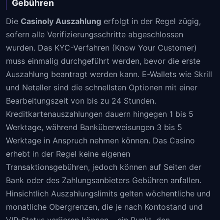
Gebühren
Die
Casinoly Auszahlung
erfolgt in der Regel zügig,
sofern alle Verifizierungsschritte abgeschlossen
wurden. Das KYC-Verfahren (Know Your Customer)
muss einmalig durchgeführt werden, bevor die erste
Auszahlung beantragt werden kann. E-Wallets wie Skrill
und Neteller sind die schnellsten Optionen mit einer
Bearbeitungszeit von bis zu 24 Stunden.
Kreditkartenauszahlungen dauern hingegen 1 bis 5
Werktage, während Banküberweisungen 3 bis 5
Werktage in Anspruch nehmen können. Das Casino
erhebt in der Regel keine eigenen
Transaktionsgebühren, jedoch können auf Seiten der
Bank oder des Zahlungsanbieters Gebühren anfallen.
Hinsichtlich Auszahlungslimits gelten wöchentliche und
monatliche Obergrenzen, die je nach Kontostand und