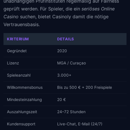
unabhängigen Prüfinstituten regelmäßig auf Fairness
geprüft werden. Für Spieler, die ein
seriöses Online
Casino
suchen, bietet Casinoly damit die nötige
Vertrauensbasis.
KRITERIUM
DETAILS
Gegründet
2020
Lizenz
MGA / Curaçao
Spieleanzahl
3.000+
Willkommensbonus
Bis zu 500 € + 200 Freispiele
Mindesteinzahlung
20 €
Auszahlungszeit
24–72 Stunden
Kundensupport
Live-Chat, E-Mail (24/7)