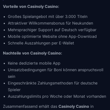
Vorteile von Casinoly Casino:
Großes Spielangebot mit über 3.000 Titeln
Attraktiver Willkommensbonus für Neukunden
Mehrsprachiger Support auf Deutsch verfügbar
Mobile optimierte Website ohne App-Download
Schnelle Auszahlungen per E-Wallet
Nachteile von Casinoly Casino:
Keine dedizierte mobile App
Umsatzbedingungen für Boni können anspruchsvoll
sein
Eingeschränkte Zahlungsmethoden für deutsche
Spieler
Auszahlungslimits pro Woche oder Monat vorhanden
Zusammenfassend erhält das
Casinoly Casino
in