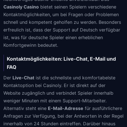
Casinoly Casino
bietet seinen Spielern verschiedene
Kontaktmöglichkeiten, um bei Fragen oder Problemen
schnell und kompetent geholfen zu werden. Besonders
erfreulich ist, dass der Support auf Deutsch verfügbar
ist, was für deutsche Spieler einen erheblichen
Komfortgewinn bedeutet.
Kontaktmöglichkeiten: Live-Chat, E-Mail und
FAQ
Der
Live-Chat
ist die schnellste und komfortabelste
Kontaktoption bei Casinoly. Er ist direkt auf der
Website zugänglich und verbindet Spieler innerhalb
weniger Minuten mit einem Support-Mitarbeiter.
Alternativ steht eine
E-Mail-Adresse
für ausführlichere
Anfragen zur Verfügung, bei der Antworten in der Regel
innerhalb von 24 Stunden eintreffen. Darüber hinaus