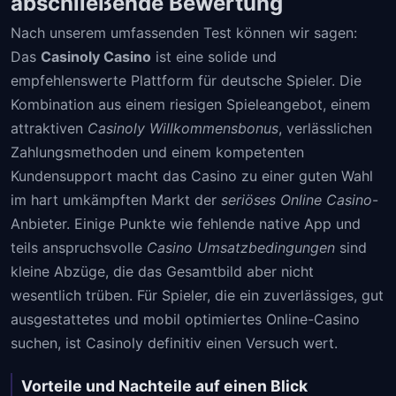
abschließende Bewertung
Nach unserem umfassenden Test können wir sagen:
Das
Casinoly Casino
ist eine solide und
empfehlenswerte Plattform für deutsche Spieler. Die
Kombination aus einem riesigen Spieleangebot, einem
attraktiven
Casinoly Willkommensbonus
, verlässlichen
Zahlungsmethoden und einem kompetenten
Kundensupport macht das Casino zu einer guten Wahl
im hart umkämpften Markt der
seriöses Online Casino
-
Anbieter. Einige Punkte wie fehlende native App und
teils anspruchsvolle
Casino Umsatzbedingungen
sind
kleine Abzüge, die das Gesamtbild aber nicht
wesentlich trüben. Für Spieler, die ein zuverlässiges, gut
ausgestattetes und mobil optimiertes Online-Casino
suchen, ist Casinoly definitiv einen Versuch wert.
Vorteile und Nachteile auf einen Blick